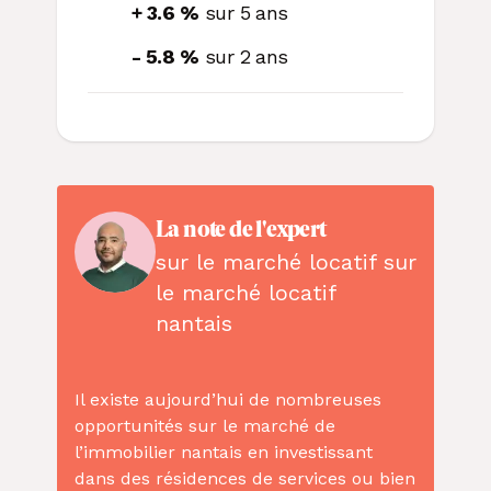
+ 3.6 %
sur 5 ans
- 5.8 %
sur 2 ans
La note de l'expert
sur le marché locatif sur
le marché locatif
nantais
Il existe aujourd’hui de nombreuses
opportunités sur le marché de
l’immobilier nantais en investissant
dans des résidences de services ou bien